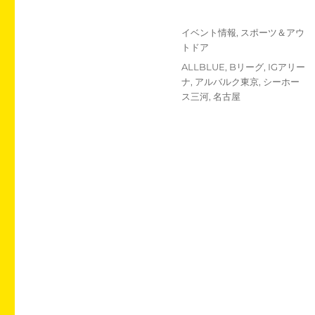
投
カ
イベント情報
,
スポーツ＆アウ
稿
テ
トドア
日:
ゴ
タ
ALLBLUE
,
Bリーグ
,
IGアリー
リ
グ
ナ
,
アルバルク東京
,
シーホー
ー
ス三河
,
名古屋