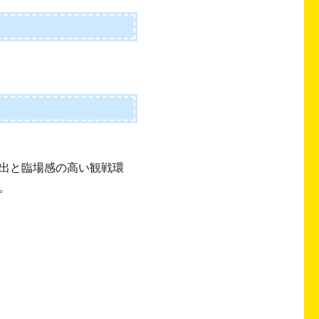
出と臨場感の高い観戦環
。