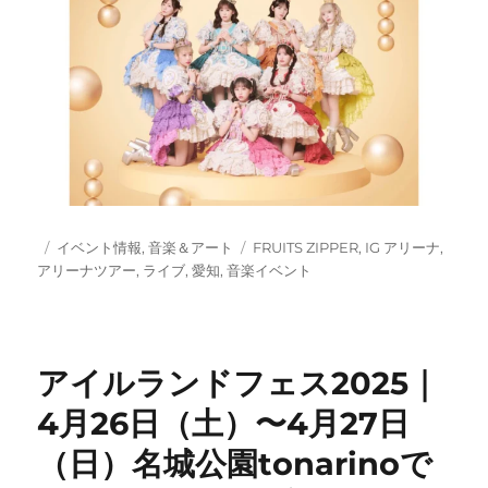
投
カ
タ
イベント情報
,
音楽＆アート
FRUITS ZIPPER
,
IG アリーナ
,
稿
テ
グ
アリーナツアー
,
ライブ
,
愛知
,
音楽イベント
日:
ゴ
リ
ー
アイルランドフェス2025｜
4月26日（土）〜4月27日
（日）名城公園tonarinoで