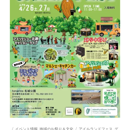
投
カ
タ
イベント情報
,
地域のお祭り＆文化
アイルランドフェス
,
グ