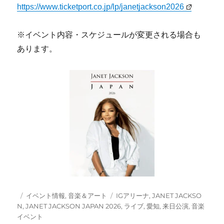
https://www.ticketport.co.jp/lp/janetjackson2026
※イベント内容・スケジュールが変更される場合も
あります。
投
カ
タ
イベント情報
,
音楽＆アート
IGアリーナ
,
JANET JACKSO
稿
テ
グ
N
,
JANET JACKSON JAPAN 2026
,
ライブ
,
愛知
,
来日公演
,
音楽
日:
ゴ
イベント