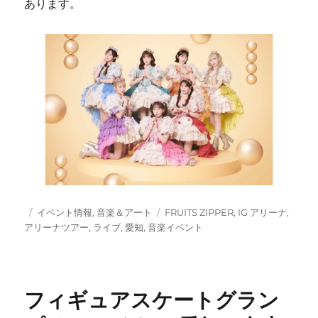
あります。
投
カ
タ
イベント情報
,
音楽＆アート
FRUITS ZIPPER
,
IG アリーナ
,
稿
テ
グ
アリーナツアー
,
ライブ
,
愛知
,
音楽イベント
日:
ゴ
リ
ー
フィギュアスケートグラン