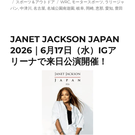
投
カ
タ
スポーツ＆アウトドア
WRC
,
モータースポーツ
,
ラリージャ
稿
テ
グ
パン
,
中津川
,
名古屋
,
名城公園南遊園
,
岐阜
,
岡崎
,
恵那
,
愛知
,
豊田
日:
ゴ
リ
ー
JANET JACKSON JAPAN
2026｜6月17日（水）IGア
リーナで来日公演開催！