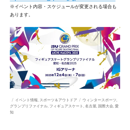
※イベント内容・スケジュールが変更される場合も
あります。
投
カ
タ
イベント情報
,
スポーツ＆アウトドア
ウィンタースポーツ
,
稿
テ
グ
グランプリファイナル
,
フィギュアスケート
,
名古屋
,
国際大会
,
愛
日:
ゴ
知
リ
ー