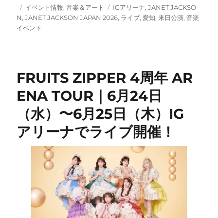
投
カ
タ
イベント情報
,
音楽＆アート
IGアリーナ
,
JANET JACKSO
稿
テ
グ
N
,
JANET JACKSON JAPAN 2026
,
ライブ
,
愛知
,
来日公演
,
音楽
日:
ゴ
イベント
リ
ー
FRUITS ZIPPER 4周年 AR
ENA TOUR｜6月24日
（水）〜6月25日（木）IG
アリーナでライブ開催！