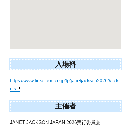
入場料
https://www.ticketport.co.jp/lp/janetjackson2026/#tick
ets
主催者
JANET JACKSON JAPAN 2026実行委員会