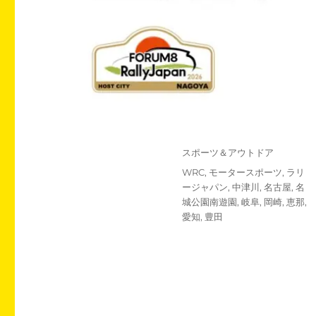
投
カ
スポーツ＆アウトドア
稿
テ
タ
WRC
,
モータースポーツ
,
ラリ
日:
ゴ
グ
ージャパン
,
中津川
,
名古屋
,
名
リ
城公園南遊園
,
岐阜
,
岡崎
,
恵那
,
ー
愛知
,
豊田