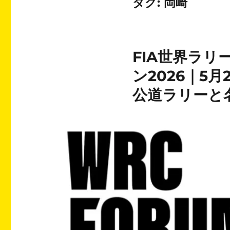
タグ:
岡崎
FIA世界ラリ
ン2026｜5
公道ラリーと