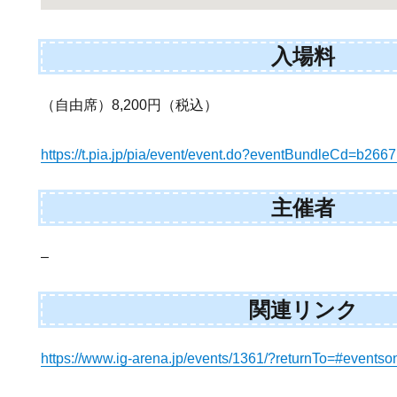
入場料
（自由席）8,200円（税込）
https://t.pia.jp/pia/event/event.do?eventBundleCd=b266
主催者
–
関連リンク
https://www.ig-arena.jp/events/1361/?returnTo=#eventso