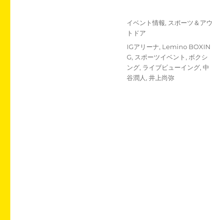
投
カ
イベント情報
,
スポーツ＆アウ
稿
テ
トドア
日:
ゴ
タ
IGアリーナ
,
Lemino BOXIN
リ
グ
G
,
スポーツイベント
,
ボクシ
ー
ング
,
ライブビューイング
,
中
谷潤人
,
井上尚弥