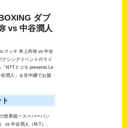
 BOXING ダブ
 vs 中谷潤人
イトルマッチ 井上尚弥 vs 中谷
れるボクシングイベントのライ
ドコモ presents Le
s 中谷潤人」を生中継でお届
ント
の世界統一スーパーバン
vs 中谷潤人（M.T）、