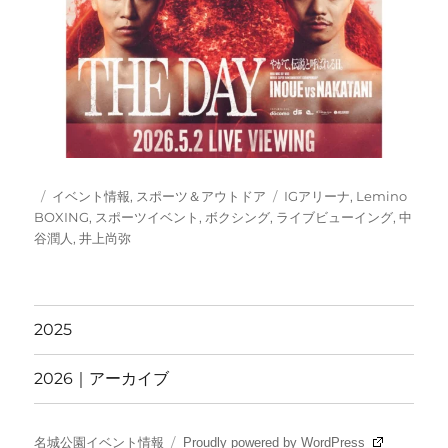
投
カ
タ
イベント情報
,
スポーツ＆アウトドア
IGアリーナ
,
Lemino
稿
テ
グ
BOXING
,
スポーツイベント
,
ボクシング
,
ライブビューイング
,
中
日:
ゴ
谷潤人
,
井上尚弥
リ
ー
2025
2026｜アーカイブ
名城公園イベント情報
Proudly powered by WordPress