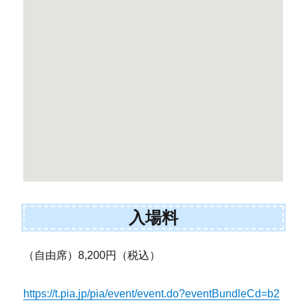
入場料
（自由席）8,200円（税込）
https://t.pia.jp/pia/event/event.do?eventBundleCd=b2